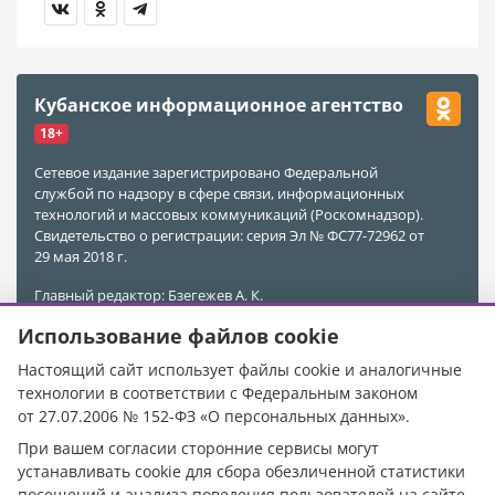
Кубанское информационное агентство
18+
Сетевое издание зарегистрировано Федеральной
службой по надзору в сфере связи, информационных
технологий и массовых коммуникаций (Роскомнадзор).
Свидетельство о регистрации: серия Эл № ФС77-72962 от
29 мая 2018 г.
Главный редактор: Бзегежев А. К.
Учредитель и Редакция: ООО «АиФ - Адыгея»
Использование файлов cookie
Адрес редакции: 385011, Республика Адыгея, г. Майкоп,
ул. Пионерская, д. 383 А
Настоящий сайт использует файлы cookie и аналогичные
Электронная почта редакции:
kubinfo@bk.ru
технологии в соответствии с Федеральным законом
Телефон редакции:
+7 988 478-05-89
от 27.07.2006 № 152-ФЗ «О персональных данных».
Телефон/Факс редакции:
+7 (8772) 555-969
При вашем согласии сторонние сервисы могут
При цитировании материалов ссылка на источник
устанавливать cookie для сбора обезличенной статистики
обязательна.
посещений и анализа поведения пользователей на сайте.