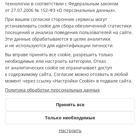
технологии в соответствии с Федеральным законом
Телефон редакции:
+7 988 478-05-89
от 27.07.2006 № 152-ФЗ «О персональных данных».
Телефон/Факс редакции:
+7 (8772) 555-969
При вашем согласии сторонние сервисы могут
При цитировании материалов ссылка на источник
устанавливать cookie для сбора обезличенной статистики
обязательна.
посещений и анализа поведения пользователей на сайте.
Эти данные обрабатываются в целях аналитики
Исключительные права на материалы, размещённые в
сетевом издании https://кубанское.рф/, в соответствии с
и не используются для идентификации личности.
законодательством Российской Федерации об охране
Вы вправе принять все cookie, разрешить только
результатов интеллектуальной деятельности
необходимые или настроить категории. Отказ
принадлежат ООО «АиФ - Адыгея».
от аналитических cookie не ограничивает доступ
Допускается цитирование материалов без получения
к содержимому сайта. Согласие можно отозвать в любой
предварительного согласия с редакцией сетевого
момент через ссылку «Настройки Cookie» в подвале сайта.
издания, при условии размещения в тексте
Политика обработки персональных данных
обязательной ссылки на https://кубанское.рф/. Для
интернет-изданий обязательно размещение прямой,
открытой для поисковых систем гиперссылки на
Принять все
цитируемые статьи. Нарушение исключительных прав
преследуется по закону.
Только необходимые
Политика обработки персональных данных
Настроить