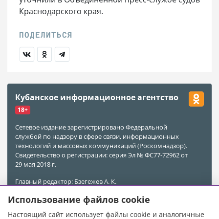
Краснодарского края.
Кубанское информационное агентство
18+
Сетевое издание зарегистрировано Федеральной
службой по надзору в сфере связи, информационных
технологий и массовых коммуникаций (Роскомнадзор).
Свидетельство о регистрации: серия Эл № ФС77-72962 от
29 мая 2018 г.
Главный редактор: Бзегежев А. К.
Учредитель и Редакция: ООО «АиФ - Адыгея»
Использование файлов cookie
Адрес редакции: 385011, Республика Адыгея, г. Майкоп,
ул. Пионерская, д. 383 А
Настоящий сайт использует файлы cookie и аналогичные
Электронная почта редакции:
kubinfo@bk.ru