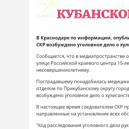
В Краснодаре по информации, опубл
СКР возбуждено уголовное дело о хул
Сообщается, что в медиапространстве о
улице Российской краевого центра 15-л
несовершеннолетнему.
Пострадавшему понадобилась медицинс
отделом по Прикубанскому округу горо
возбуждено уголовное дело о хулиганств
В настоящее время следователем СКР п
направленные на установление всех об
"Ход расследования уголовного дела ру