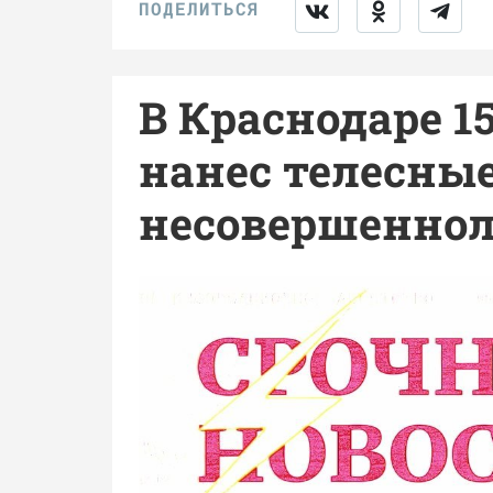
В Краснодаре 1
нанес телесны
несовершенно