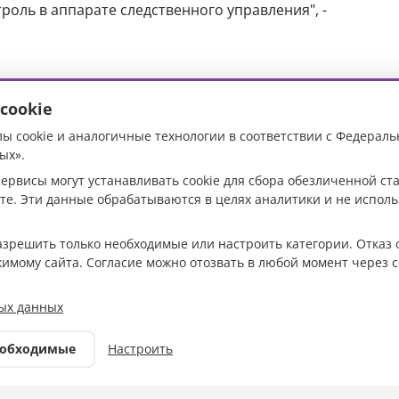
роль в аппарате следственного управления", -
cookie
ы cookie и аналогичные технологии в соответствии с Федераль
 фермеры
ых».
ервисы могут устанавливать cookie для сбора обезличенной с
ед судом за
те. Эти данные обрабатываются в целях аналитики и не испол
о
разрешить только необходимые или настроить категории. Отказ 
жимому сайта. Согласие можно отозвать в любой момент через с
Фото: архив редакции
ых данных
Происшествия
еобходимые
Настроить
08.07.2026 14:24