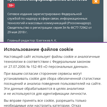
18+
Сетевое издание зарегистрировано Федеральной
службой по надзору в сфере связи, информационных
технологий и массовых коммуникаций (Роскомнадзор).
Свидетельство о регистрации: серия Эл № ФС77-72962 от
29 мая 2018 г.
Главный редактор: Бзегежев А. К.
Учредитель и Редакция: ООО «АиФ - Адыгея»
Использование файлов cookie
Адрес редакции: 385011, Республика Адыгея, г. Майкоп,
ул. Пионерская, д. 383 А
Настоящий сайт использует файлы cookie и аналогичные
Электронная почта редакции:
kubinfo@bk.ru
технологии в соответствии с Федеральным законом
Телефон редакции:
+7 988 478-05-89
от 27.07.2006 № 152-ФЗ «О персональных данных».
Телефон/Факс редакции:
+7 (8772) 555-969
При вашем согласии сторонние сервисы могут
При цитировании материалов ссылка на источник
устанавливать cookie для сбора обезличенной статистики
обязательна.
посещений и анализа поведения пользователей на сайте.
Эти данные обрабатываются в целях аналитики
Исключительные права на материалы, размещённые в
сетевом издании https://кубанское.рф/, в соответствии с
и не используются для идентификации личности.
законодательством Российской Федерации об охране
Вы вправе принять все cookie, разрешить только
результатов интеллектуальной деятельности
необходимые или настроить категории. Отказ
принадлежат ООО «АиФ - Адыгея».