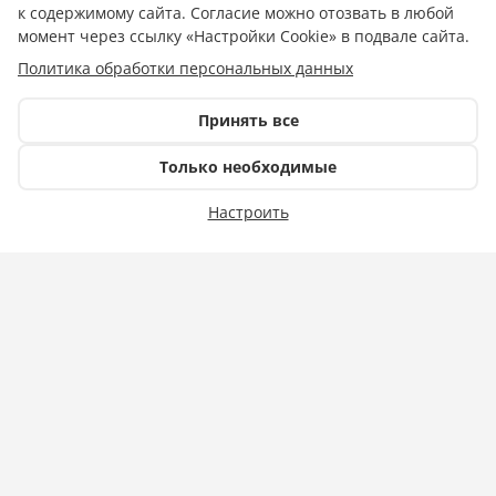
к содержимому сайта. Согласие можно отозвать в любой
06.07.2026 10:37
момент через ссылку «Настройки Cookie» в подвале сайта.
Политика обработки персональных данных
Делегация Краснодара во главе с мэром
города Евгением Наумовым приняла
Принять все
участие в торжественных мероприятиях в
Только необходимые
столице Республики Абхазия,
посвящённых 2510-летию Сухума.
Настроить
В ходе визита состоялся официальный приём
делегаций, в котором приняли участие глава
Сухума Тимур Агрба, председатель Сухумского
городского собрания Дмитрий Осия, депутаты
и представители российских
муниципалитетов.
Все представители делегаций приняли
участие в церемонии возложения цветов к
мемориалу, посвящённому погибшим героям