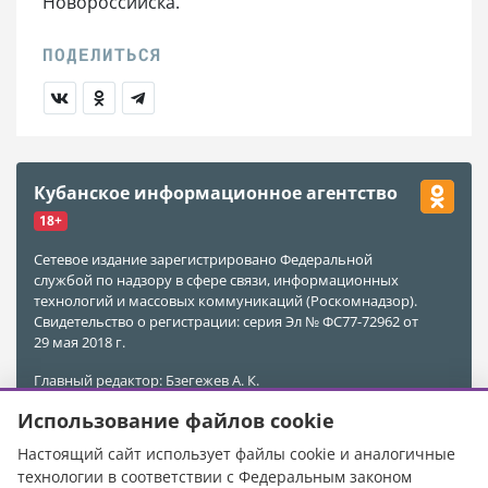
Новороссийска.
Кубанское информационное агентство
18+
Сетевое издание зарегистрировано Федеральной
службой по надзору в сфере связи, информационных
технологий и массовых коммуникаций (Роскомнадзор).
Свидетельство о регистрации: серия Эл № ФС77-72962 от
29 мая 2018 г.
Главный редактор: Бзегежев А. К.
Учредитель и Редакция: ООО «АиФ - Адыгея»
Использование файлов cookie
Адрес редакции: 385011, Республика Адыгея, г. Майкоп,
ул. Пионерская, д. 383 А
Настоящий сайт использует файлы cookie и аналогичные
Электронная почта редакции:
kubinfo@bk.ru
технологии в соответствии с Федеральным законом
Телефон редакции:
+7 988 478-05-89