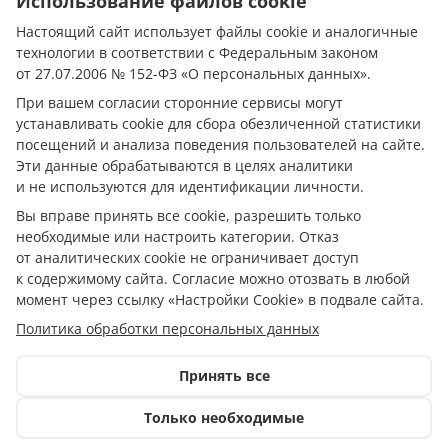
Использование файлов cookie
Адрес редакции: 385011, Республика Адыгея, г. Майкоп,
ул. Пионерская, д. 383 А
Настоящий сайт использует файлы cookie и аналогичные
Электронная почта редакции:
kubinfo@bk.ru
технологии в соответствии с Федеральным законом
Телефон редакции:
+7 988 478-05-89
от 27.07.2006 № 152-ФЗ «О персональных данных».
Телефон/Факс редакции:
+7 (8772) 555-969
При вашем согласии сторонние сервисы могут
При цитировании материалов ссылка на источник
устанавливать cookie для сбора обезличенной статистики
обязательна.
посещений и анализа поведения пользователей на сайте.
Эти данные обрабатываются в целях аналитики
Исключительные права на материалы, размещённые в
сетевом издании https://кубанское.рф/, в соответствии с
и не используются для идентификации личности.
законодательством Российской Федерации об охране
Вы вправе принять все cookie, разрешить только
результатов интеллектуальной деятельности
необходимые или настроить категории. Отказ
принадлежат ООО «АиФ - Адыгея».
от аналитических cookie не ограничивает доступ
Допускается цитирование материалов без получения
к содержимому сайта. Согласие можно отозвать в любой
предварительного согласия с редакцией сетевого
момент через ссылку «Настройки Cookie» в подвале сайта.
издания, при условии размещения в тексте
Политика обработки персональных данных
обязательной ссылки на https://кубанское.рф/. Для
интернет-изданий обязательно размещение прямой,
открытой для поисковых систем гиперссылки на
Принять все
цитируемые статьи. Нарушение исключительных прав
преследуется по закону.
Только необходимые
Политика обработки персональных данных