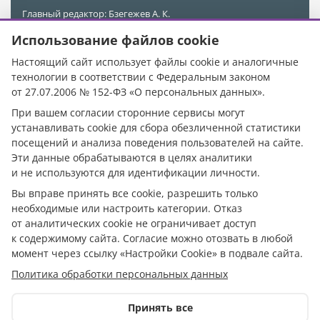
Главный редактор: Бзегежев А. К.
Учредитель и Редакция: ООО «АиФ - Адыгея»
Использование файлов cookie
Адрес редакции: 385011, Республика Адыгея, г. Майкоп,
ул. Пионерская, д. 383 А
Настоящий сайт использует файлы cookie и аналогичные
Электронная почта редакции:
kubinfo@bk.ru
технологии в соответствии с Федеральным законом
Телефон редакции:
+7 988 478-05-89
от 27.07.2006 № 152-ФЗ «О персональных данных».
Телефон/Факс редакции:
+7 (8772) 555-969
При вашем согласии сторонние сервисы могут
При цитировании материалов ссылка на источник
устанавливать cookie для сбора обезличенной статистики
обязательна.
посещений и анализа поведения пользователей на сайте.
Эти данные обрабатываются в целях аналитики
Исключительные права на материалы, размещённые в
и не используются для идентификации личности.
сетевом издании https://кубанское.рф/, в соответствии с
законодательством Российской Федерации об охране
Вы вправе принять все cookie, разрешить только
результатов интеллектуальной деятельности
необходимые или настроить категории. Отказ
принадлежат ООО «АиФ - Адыгея».
от аналитических cookie не ограничивает доступ
к содержимому сайта. Согласие можно отозвать в любой
Допускается цитирование материалов без получения
предварительного согласия с редакцией сетевого
момент через ссылку «Настройки Cookie» в подвале сайта.
издания, при условии размещения в тексте
Политика обработки персональных данных
обязательной ссылки на https://кубанское.рф/. Для
интернет-изданий обязательно размещение прямой,
открытой для поисковых систем гиперссылки на
Принять все
цитируемые статьи. Нарушение исключительных прав