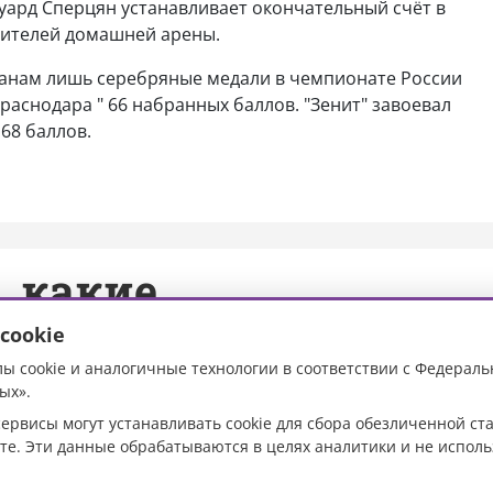
дуард Сперцян устанавливает окончательный счёт в
 зрителей домашней арены.
анам лишь серебряные медали в чемпионате России
Краснодара " 66 набранных баллов. "Зенит" завоевал
 68 баллов.
, какие
пройдут на Кубани с
cookie
ы cookie и аналогичные технологии в соответствии с Федераль
ых».
ервисы могут устанавливать cookie для сбора обезличенной с
те. Эти данные обрабатываются в целях аналитики и не испол
Фото: Кубанское
информационное агентство