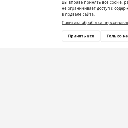
Вы вправе принять все cookie, 
не ограничивает доступ к содер
в подвале сайта.
Политика обработки персональн
Принять все
Только н
Стало известно, какие соревнования про
РАСПИСАНИЕ МАТЧЕЙ ПРОФЕССИОНАЛЬ
18.05.2026. БАСКЕТБОЛ. Начало в 20:00.
(Краснодар) - «ЦСКА» (Москва). Адрес: Кр
20.05.2026. БАСКЕТБОЛ. Начало в 20:00.