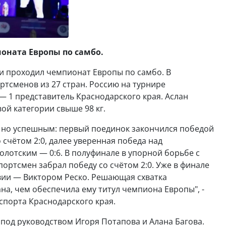
оната Европы по самбо.
иси проходил чемпионат Европы по самбо. В
ртсменов из 27 стран. Россию на турнире
 — 1 представитель Краснодарского края. Аслан
ой категории свыше 98 кг.
, но успешным: первый поединок закончился победой
чётом 2:0, далее уверенная победа над
лотским — 0:6. В полуфинале в упорной борьбе с
ортсмен забрал победу со счётом 2:0. Уже в финале
твии — Виктором Реско. Решающая схватка
ана, чем обеспечила ему титул чемпиона Европы", -
спорта Краснодарского края.
 под руководством Игоря Потапова и Алана Багова.