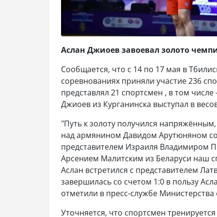
Аслан Джиоев завоевал золото чемпи
Сообщается, что с 14 по 17 мая в Тбил
соревнованиях приняли участие 236 спо
представлял 21 спортсмен , в том числе
Джиоев из Курганинска выступал в весов
"Путь к золоту получился напряжённым
над армянином Давидом Арутюняном со с
представителем Израиля Владимиром По
Арсением Малитским из Беларуси наш сп
Аслан встретился с представителем Ла
завершилась со счетом 1:0 в пользу Асл
отметили в пресс-службе Министерства 
Уточняется, что спортсмен тренируется