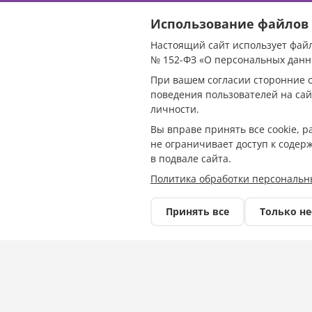
Использование файлов 
Настоящий сайт использует файл
Кондратьев по
№ 152-ФЗ «О персональных данн
При вашем согласии сторонние с
ответственнос
поведения пользователей на сай
личности.
недобросовест
Вы вправе принять все cookie, 
не ограничивает доступ к содер
ЖК в Новоросс
в подвале сайта.
Политика обработки персональн
Принять все
Только н