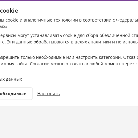
cookie
ы cookie и аналогичные технологии в соответствии с Федераль
требовал привлечь к
ых».
ервисы могут устанавливать cookie для сбора обезличенной с
ти
те. Эти данные обрабатываются в целях аналитики и не испол
ного застройщика
разрешить только необходимые или настроить категории. Отказ 
жимому сайта. Согласие можно отозвать в любой момент через с
ийске
ых данных
Фото :Соцсети Вениамина
еобходимые
Настроить
Кондратьева
Власть
12.05.2026 17:07