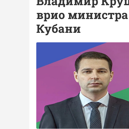
Владимир Кру
врио министра
Кубани