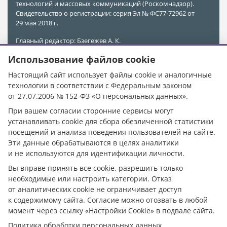
технологий и массовых коммуникаций (Роскомнадзор).
Свидетельство о регистрации: серия Эл № ФС77-72962 от
29 мая 2018 г.
Главный редактор: Бзегежев А. К.
Учредитель и Редакция: ООО «АиФ - Адыгея»
Использование файлов cookie
Адрес редакции: 385011, Республика Адыгея, г. Майкоп,
ул. Пионерская, д. 383 А
Настоящий сайт использует файлы cookie и аналогичные
Электронная почта редакции:
kubinfo@bk.ru
технологии в соответствии с Федеральным законом
Телефон редакции:
+7 988 478-05-89
от 27.07.2006 № 152-ФЗ «О персональных данных».
Телефон/Факс редакции:
+7 (8772) 555-969
При вашем согласии сторонние сервисы могут
При цитировании материалов ссылка на источник
устанавливать cookie для сбора обезличенной статистики
обязательна.
посещений и анализа поведения пользователей на сайте.
Эти данные обрабатываются в целях аналитики
Исключительные права на материалы, размещённые в
сетевом издании https://кубанское.рф/, в соответствии с
и не используются для идентификации личности.
законодательством Российской Федерации об охране
Вы вправе принять все cookie, разрешить только
результатов интеллектуальной деятельности
необходимые или настроить категории. Отказ
принадлежат ООО «АиФ - Адыгея».
от аналитических cookie не ограничивает доступ
Допускается цитирование материалов без получения
к содержимому сайта. Согласие можно отозвать в любой
предварительного согласия с редакцией сетевого
момент через ссылку «Настройки Cookie» в подвале сайта.
издания, при условии размещения в тексте
Политика обработки персональных данных