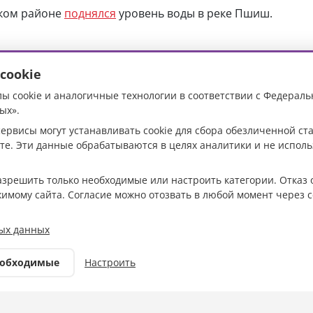
ском районе
поднялся
уровень воды в реке Пшиш.
cookie
ы cookie и аналогичные технологии в соответствии с Федераль
елореченском районе
ых».
ервисы могут устанавливать cookie для сбора обезличенной с
нь воды в реке
те. Эти данные обрабатываются в целях аналитики и не испол
разрешить только необходимые или настроить категории. Отказ 
жимому сайта. Согласие можно отозвать в любой момент через с
Фото: архив редакции
ых данных
Общество
еобходимые
Настроить
10.01.2026 14:35