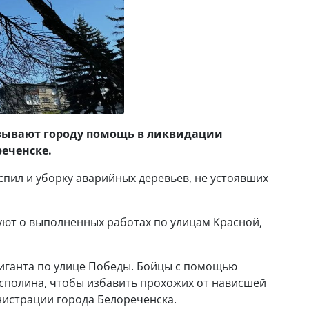
зывают городу помощь в ликвидации
реченске.
спил и уборку аварийных деревьев, не устоявших
уют о выполненных работах по улицам Красной,
гиганта по улице Победы. Бойцы с помощью
сполина, чтобы избавить прохожих от нависшей
инистрации города Белореченска.