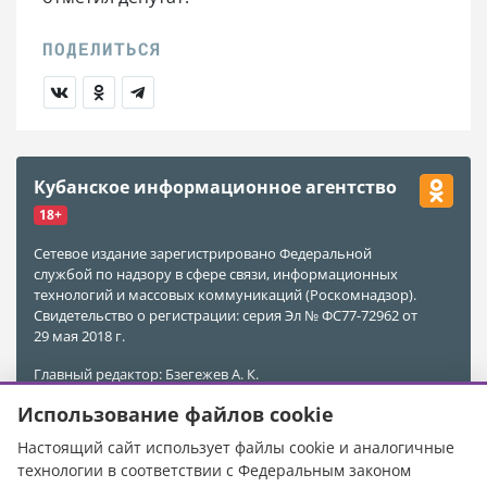
Кубанское информационное агентство
18+
Сетевое издание зарегистрировано Федеральной
службой по надзору в сфере связи, информационных
технологий и массовых коммуникаций (Роскомнадзор).
Свидетельство о регистрации: серия Эл № ФС77-72962 от
29 мая 2018 г.
Главный редактор: Бзегежев А. К.
Учредитель и Редакция: ООО «АиФ - Адыгея»
Использование файлов cookie
Адрес редакции: 385011, Республика Адыгея, г. Майкоп,
ул. Пионерская, д. 383 А
Настоящий сайт использует файлы cookie и аналогичные
Электронная почта редакции:
kubinfo@bk.ru
технологии в соответствии с Федеральным законом
Телефон редакции:
+7 988 478-05-89