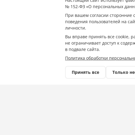
Настоящий сайт использует файл
Кубанские спо
№ 152-ФЗ «О персональных данн
При вашем согласии сторонние с
медалей межд
поведения пользователей на сай
личности.
соревнованиях
Вы вправе принять все cookie, 
не ограничивает доступ к содер
борьбе
в подвале сайта.
Политика обработки персональн
Принять все
Только н