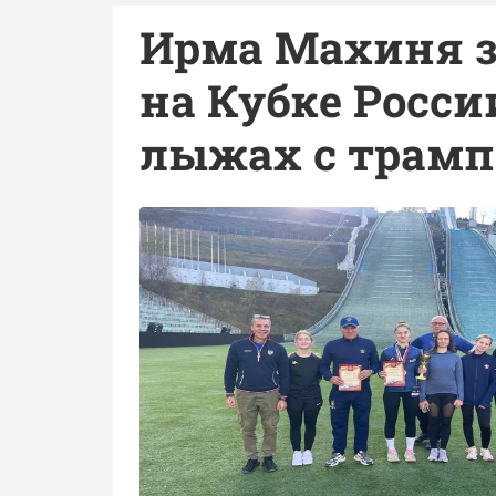
Ирма Махиня з
на Кубке Росс
лыжах с трам