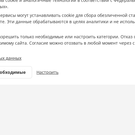
ы cookie и аналогичные технологии в соответствии с Федераль
ртсмены завоевали 5
ых».
ервисы могут устанавливать cookie для сбора обезличенной с
ународных
те. Эти данные обрабатываются в целях аналитики и не испол
 по греко-римской
разрешить только необходимые или настроить категории. Отказ 
жимому сайта. Согласие можно отозвать в любой момент через с
ых данных
Фото: Министерство спорта
еобходимые
Настроить
Краснодарского края
Спорт
26.11.2025 10:24