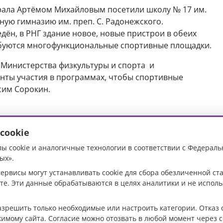
рала Артёмом Михайловым посетили школу № 17 им.
ную гимназию им. преп. С. Радонежского.
дён, в РНГ здание новое, новые пристрои в обеих
ребуются многофункциональные спортивные площадки.
, Министерства физкультуры и спорта и
анты участия в программах, чтобы спортивные
сим Сорокин.
cookie
ы cookie и аналогичные технологии в соответствии с Федераль
сии стартовал
ых».
ервисы могут устанавливать cookie для сбора обезличенной с
 масштабной акции
те. Эти данные обрабатываются в целях аналитики и не испол
»
разрешить только необходимые или настроить категории. Отказ 
жимому сайта. Согласие можно отозвать в любой момент через с