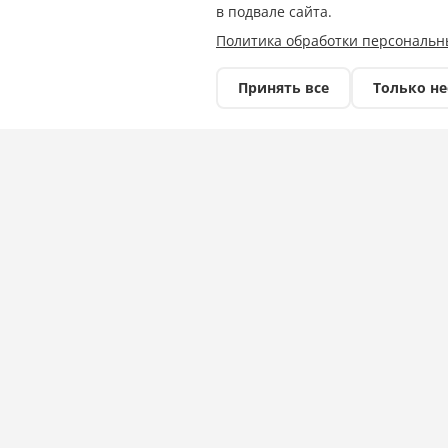
в подвале сайта.
Политика обработки персональн
Принять все
Только н
В России стартовал седьмой сезон м
Об этом сообщил глава Калмыкии Бату Х
По его словам, это не просто инициатив