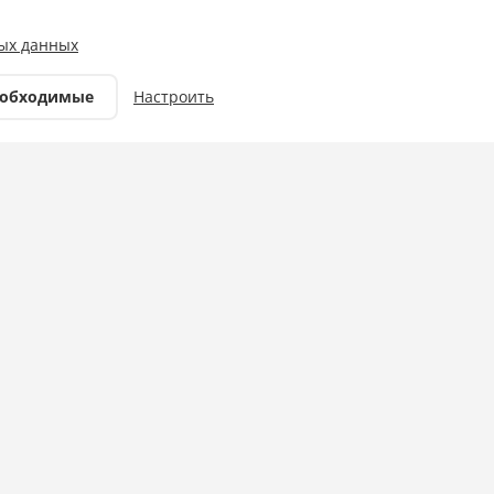
Фото:
ых данных
Власть
еобходимые
Настроить
10.09.2025 10:00
асштабной акции «Сохраним лес».
асиков.
а по высадке деревьев, а важный шаг к