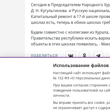
Сегодня в Председателем Народного Ху
Д. Н. Кугультинова и Русскую националь
Капитальный ремонт в 17-й школе прове
школах есть, теперь в обеих школах т
Будем совместно с коллегами из Хурала
Правительства республики искать вари
объекты в этих школах появились, - Мак
Использование файлов 
Настоящий сайт использует файл
Хасиков: В Рос
№ 152-ФЗ «О персональных данн
При вашем согласии сторонние с
седьмой сезон
поведения пользователей на сай
личности.
«Сохраним лес
Вы вправе принять все cookie, 
не ограничивает доступ к содер