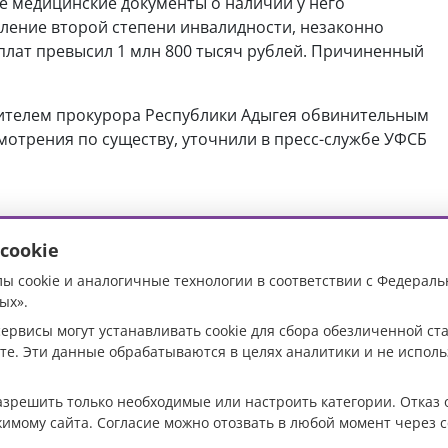
е медицинские документы о наличии у него
вление второй степени инвалидности, незаконно
плат превысил 1 млн 800 тысяч рублей. Причиненный
ителем прокурора Республики Адыгея обвинительным
мотрения по существу, уточнили в пресс-службе УФСБ
cookie
ы cookie и аналогичные технологии в соответствии с Федераль
го в
ых».
ервисы могут устанавливать cookie для сбора обезличенной с
 мужчину с топором
те. Эти данные обрабатываются в целях аналитики и не испол
аф
разрешить только необходимые или настроить категории. Отказ 
жимому сайта. Согласие можно отозвать в любой момент через с