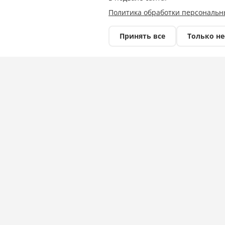
Политика обработки персональн
Принять все
Только н
Мужчина с топором задержан в Новоро
Как ранее передавало Кубанское информ
Новороссийске задержали мужчину с т
Очевидцы агрессивного поведения муж