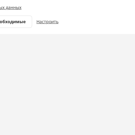
Фото: ГУ МВД России по
ых данных
Краснодарскому краю
еобходимые
Настроить
Происшествия
31.07.2025 11:55
ссийске
ационное агентство, 20 июля 2025 года в
опором.
чины на набережной города-героя сообщили о