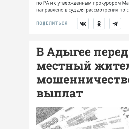
по РА и с утвержденным прокурором М
направлено в суд для рассмотрения по с
В Адыгее перед
местный жител
мошенничеств
выплат