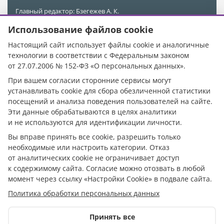
Главный редактор: Бзегежев А. К.
Учредитель и Редакция: ООО «АиФ - Адыгея»
Использование файлов cookie
Адрес редакции: 385011, Республика Адыгея, г. Майкоп,
ул. Пионерская, д. 383 А
Настоящий сайт использует файлы cookie и аналогичные
Электронная почта редакции:
kubinfo@bk.ru
технологии в соответствии с Федеральным законом
Телефон редакции:
+7 988 478-05-89
от 27.07.2006 № 152-ФЗ «О персональных данных».
Телефон/Факс редакции:
+7 (8772) 555-969
При вашем согласии сторонние сервисы могут
При цитировании материалов ссылка на источник
устанавливать cookie для сбора обезличенной статистики
обязательна.
посещений и анализа поведения пользователей на сайте.
Эти данные обрабатываются в целях аналитики
Исключительные права на материалы, размещённые в
и не используются для идентификации личности.
сетевом издании https://кубанское.рф/, в соответствии с
законодательством Российской Федерации об охране
Вы вправе принять все cookie, разрешить только
результатов интеллектуальной деятельности
необходимые или настроить категории. Отказ
принадлежат ООО «АиФ - Адыгея».
от аналитических cookie не ограничивает доступ
к содержимому сайта. Согласие можно отозвать в любой
Допускается цитирование материалов без получения
предварительного согласия с редакцией сетевого
момент через ссылку «Настройки Cookie» в подвале сайта.
издания, при условии размещения в тексте
Политика обработки персональных данных
обязательной ссылки на https://кубанское.рф/. Для
интернет-изданий обязательно размещение прямой,
открытой для поисковых систем гиперссылки на
Принять все