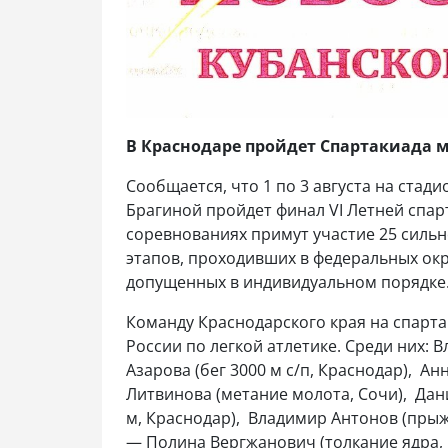
В Краснодаре пройдет Спартакиада м
Сообщается, что 1 по 3 августа на ста
Брагиной пройдет финал VI Летней спар
соревнованиях примут участие 25 силь
этапов, проходивших в федеральных окр
допущенных в индивидуальном порядке. 
Команду Краснодарского края на спарта
России по легкой атлетике. Среди них: В
Азарова (бег 3000 м с/п, Краснодар), Ан
Литвинова (метание молота, Сочи), Дани
м, Краснодар), Владимир Антонов (прыж
— Полина Вергжанович (толкание ядра,