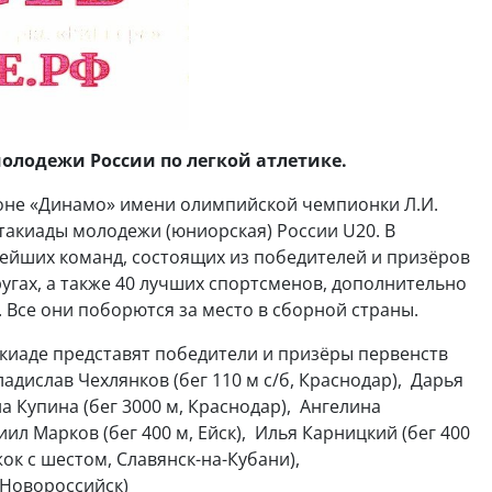
олодежи России по легкой атлетике.
дионе «Динамо» имени олимпийской чемпионки Л.И.
такиады молодежи (юниорская) России U20. В
нейших команд, состоящих из победителей и призёров
угах, а также 40 лучших спортсменов, дополнительно
Все они поборются за место в сборной страны.
киаде представят победители и призёры первенств
ладислав Чехлянков (бег 110 м с/б, Краснодар), Дарья
на Купина (бег 3000 м, Краснодар), Ангелина
ил Марков (бег 400 м, Ейск), Илья Карницкий (бег 400
ок с шестом, Славянск-на-Кубани),
 Новороссийск)