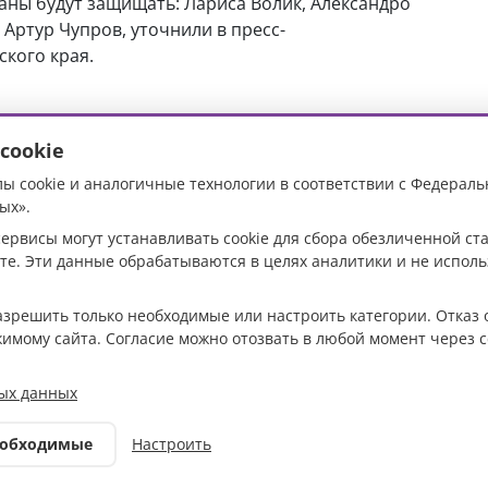
аны будут защищать: Лариса Волик, Александро
 Артур Чупров, уточнили в пресс-
кого края.
cookie
ы cookie и аналогичные технологии в соответствии с Федераль
» сыграет первый
ых».
ервисы могут устанавливать cookie для сбора обезличенной с
России с «Крыльями
те. Эти данные обрабатываются в целях аналитики и не испол
разрешить только необходимые или настроить категории. Отказ 
жимому сайта. Согласие можно отозвать в любой момент через с
Фото:архив
ых данных
редакции
еобходимые
Настроить
Спорт
29.07.2025 12:00