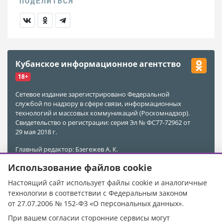
Кубанское информационное агентство
18+
Сетевое издание зарегистрировано Федеральной
службой по надзору в сфере связи, информационных
технологий и массовых коммуникаций (Роскомнадзор).
Свидетельство о регистрации: серия Эл № ФС77-72962 от
29 мая 2018 г.
Главный редактор: Бзегежев А. К.
Учредитель и Редакция: ООО «АиФ - Адыгея»
Использование файлов cookie
Адрес редакции: 385011, Республика Адыгея, г. Майкоп,
ул. Пионерская, д. 383 А
Настоящий сайт использует файлы cookie и аналогичные
Электронная почта редакции:
kubinfo@bk.ru
технологии в соответствии с Федеральным законом
Телефон редакции:
+7 988 478-05-89
от 27.07.2006 № 152-ФЗ «О персональных данных».
Телефон/Факс редакции:
+7 (8772) 555-969
При вашем согласии сторонние сервисы могут