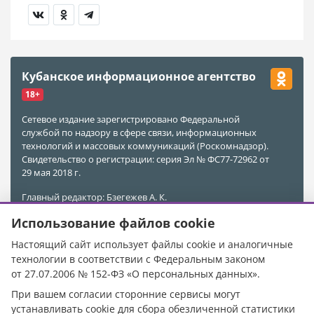
Кубанское информационное агентство
18+
Сетевое издание зарегистрировано Федеральной
службой по надзору в сфере связи, информационных
технологий и массовых коммуникаций (Роскомнадзор).
Свидетельство о регистрации: серия Эл № ФС77-72962 от
29 мая 2018 г.
Главный редактор: Бзегежев А. К.
Учредитель и Редакция: ООО «АиФ - Адыгея»
Использование файлов cookie
Адрес редакции: 385011, Республика Адыгея, г. Майкоп,
ул. Пионерская, д. 383 А
Настоящий сайт использует файлы cookie и аналогичные
Электронная почта редакции:
kubinfo@bk.ru
технологии в соответствии с Федеральным законом
Телефон редакции:
+7 988 478-05-89
от 27.07.2006 № 152-ФЗ «О персональных данных».
Телефон/Факс редакции:
+7 (8772) 555-969
При вашем согласии сторонние сервисы могут
При цитировании материалов ссылка на источник
устанавливать cookie для сбора обезличенной статистики