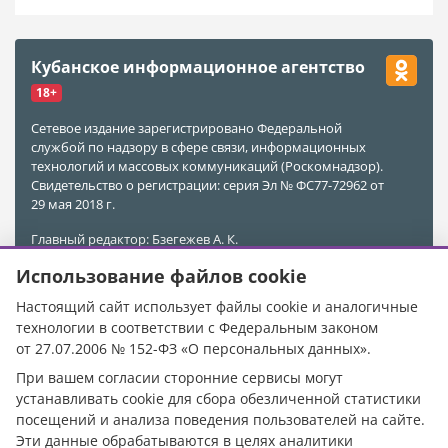
Кубанское информационное агентство
18+
Сетевое издание зарегистрировано Федеральной
службой по надзору в сфере связи, информационных
технологий и массовых коммуникаций (Роскомнадзор).
Свидетельство о регистрации: серия Эл № ФС77-72962 от
29 мая 2018 г.
Главный редактор: Бзегежев А. К.
Учредитель и Редакция: ООО «АиФ - Адыгея»
Использование файлов cookie
Адрес редакции: 385011, Республика Адыгея, г. Майкоп,
ул. Пионерская, д. 383 А
Настоящий сайт использует файлы cookie и аналогичные
Электронная почта редакции:
kubinfo@bk.ru
технологии в соответствии с Федеральным законом
Телефон редакции:
+7 988 478-05-89
от 27.07.2006 № 152-ФЗ «О персональных данных».
Телефон/Факс редакции:
+7 (8772) 555-969
При вашем согласии сторонние сервисы могут
При цитировании материалов ссылка на источник
устанавливать cookie для сбора обезличенной статистики
обязательна.
посещений и анализа поведения пользователей на сайте.
Эти данные обрабатываются в целях аналитики
Исключительные права на материалы, размещённые в