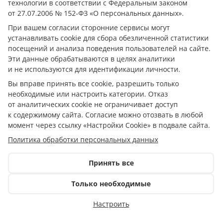
его одноклассница Таня Соколова. Теперь —
технологии в соответствии с Федеральным законом
Татьяна Викторовна Гизатуллина.
от 27.07.2006 № 152-ФЗ «О персональных данных».
Для неё эта встреча — последний… Кто знает…
При вашем согласии сторонние сервисы могут
Может, неспроста она хранит школьный
устанавливать cookie для сбора обезличенной статистики
посещений и анализа поведения пользователей на сайте.
карандаш, подаренный Сережей в десятом
Эти данные обрабатываются в целях аналитики
классе, — импортный, полумягкий, давным-
и не используются для идентификации личности.
давно сломанный пополам. Кох-и-нор!
Вы вправе принять все cookie, разрешить только
Божечки!
необходимые или настроить категории. Отказ
Предупреждение: незаконное употребление
от аналитических cookie не ограничивает доступ
наркотических средств, психотропных
к содержимому сайта. Согласие можно отозвать в любой
веществ, их аналогов причиняет вред
момент через ссылку «Настройки Cookie» в подвале сайта.
здоровью, их незаконный оборот запрещен и
Политика обработки персональных данных
влечет установленную законодательством
ответственность.
Принять все
Участник Всероссийского фестиваля молодой
режиссуры «АРТМИГРАЦИЯ-КАЗАНЬ» 2023
Только необходимые
Спектакль идет без антракта
Премьера состоялась 15 сентября 2022 года
Настроить