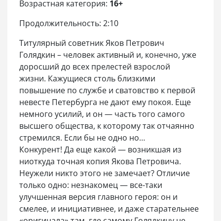
Возрастная категория:
16+
Продолжительность: 2:10
Титулярный советник Яков Петрович
Голядкин – человек активный и, конечно, уже
доросший до всех прелестей взрослой
жизни. Кажущиеся столь близкими
повышение по службе и сватовство к первой
невесте Петербурга не дают ему покоя. Еще
немного усилий, и он — часть того самого
высшего общества, к которому так отчаянно
стремился. Если бы не одно но…
Конкурент! Да еще какой — возникшая из
ниоткуда точная копия Якова Петровича.
Неужели никто этого не замечает? Отличие
только одно: незнакомец — все-таки
улучшенная версия главного героя: он и
смелее, и инициативнее, и даже старательнее
«оригинала» там, где самому Голядкину не