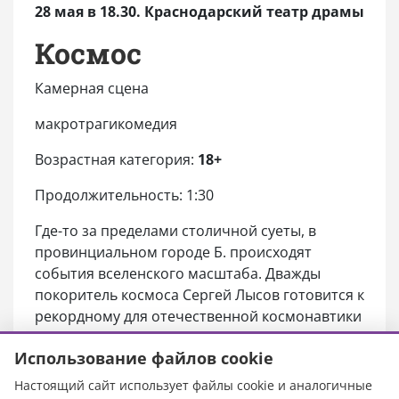
28 мая в 18.30. Краснодарский театр драмы
Космос
Камерная сцена
макротрагикомедия
Возрастная категория:
18+
Продолжительность: 1:30
Где-то за пределами столичной суеты, в
провинциальном городе Б. происходят
события вселенского масштаба. Дважды
покоритель космоса Сергей Лысов готовится к
рекордному для отечественной космонавтики
третьему полёту. Но перед этим он впервые
Использование файлов cookie
за много лет вернется в родной Б., где его с
нетерпением ждут земляки. А больше всех —
Настоящий сайт использует файлы cookie и аналогичные