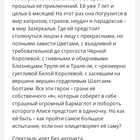
прошлых её приключений. Ей уже 7 лет и
целых 6 месяцев! На этот раз она погрузится в
мир капризов, страхов, неудач и парадоксов –
в мир Зазеркалья. Где ей предстоит
столкнуться лицом к лицу с прекрасными, но
полными зависти Цветами, с въедливой и
требовательной до строгости Чёрной
Королевой, с гневными и обидчивыми
близнецами Труля-ля и Траля-ля, с чрезмерно
суетливой Белой Королевой, с засевшим на
вершине вершин горделивым Шалтаем-
Болтаем. Все эти герои – грани её
собственного «я», которые соберёт в себе
страшный огромный Бармаглот и побороть
которого Алисе предстоит в одиночку. Но как
ей быть – как пройти самое большое
испытание, если оно олицетворяет её саму?
Спектакль идет без антракта