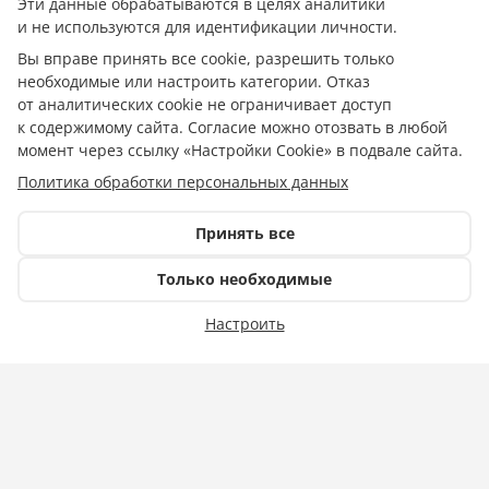
Эти данные обрабатываются в целях аналитики
и не используются для идентификации личности.
Вы вправе принять все cookie, разрешить только
необходимые или настроить категории. Отказ
от аналитических cookie не ограничивает доступ
к содержимому сайта. Согласие можно отозвать в любой
момент через ссылку «Настройки Cookie» в подвале сайта.
Политика обработки персональных данных
Принять все
Только необходимые
Фото: ГАУК КК Краснодарский театр драмы
Настроить
Афиша
17.04.2026 11:53
Как провести досуг с семьей в кубанской
столице с 17 по 39 апреля 2026 года.