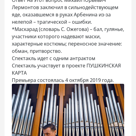
Ответ на этот вопрос Михаил Юрьевич
Лермонтов заключил в сильнодействующем
яде, оказавшемся в руках Арбенина из-за
нелепой – трагической – ошибки.
*Macкapaд (словарь С. Ожегова) – бaл, гyляньe,
yчacтники которого нaдeвaют мacки,
xapaктepныe кocтюмы; пepeнocнoe знaчeниe:
oбмaн, пpитвopcтвo.
Спектакль идет с одним антрактом
Спектакль участвует в проекте ПУШКИНСКАЯ
КАРТА
Премьера состоялась 4 октября 2019 года.