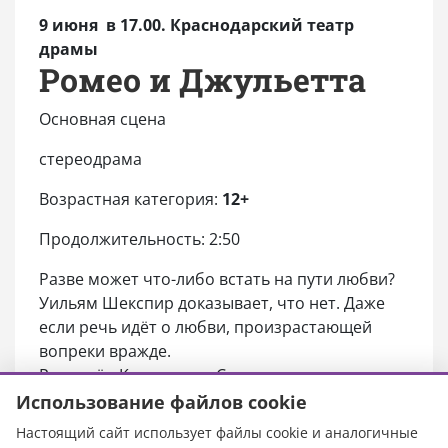
9 июня в 17.00. Краснодарский театр
драмы
Ромео и Джульетта
Основная сцена
стереодрама
Возрастная категория:
12+
Продолжительность: 2:50
Разве может что-либо встать на пути любви?
Уильям Шекспир доказывает, что нет. Даже
если речь идёт о любви, произрастающей
вопреки вражде.
Режиссёр Константин Солдатов сталкивает не
просто два клана — Монтекки и Капулетти, —
Использование файлов cookie
но и две эпохи, два противоположных
Настоящий сайт использует файлы cookie и аналогичные
мировоззрения. Он расширяет идею классика