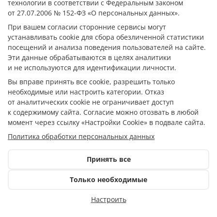
технологии в соответствии с Федеральным законом
о необходимости высшей силы – спасающей и
от 27.07.2006 № 152-ФЗ «О персональных данных».
примиряющей. Непоколебимая, чистая,
При вашем согласии сторонние сервисы могут
искренняя любовь. Та самая, живущая во все
устанавливать cookie для сбора обезличенной статистики
времена, присущая всем поколениям.
посещений и анализа поведения пользователей на сайте.
Эти данные обрабатываются в целях аналитики
История о молодых влюблённых Ромео и
и не используются для идентификации личности.
Джульетте – по-новому созданная
Вы вправе принять все cookie, разрешить только
эклектичная картина мира: объемная,
необходимые или настроить категории. Отказ
непредсказуемая, будоражащая. Полет над
от аналитических cookie не ограничивает доступ
сюжетом Шекспира происходит через
к содержимому сайта. Согласие можно отозвать в любой
момент через ссылку «Настройки Cookie» в подвале сайта.
романтический перевод Пастернака и еще
больше воспаряет от экспериментальных
Политика обработки персональных данных
попыток режиссера создать собственный —
понятный сегодняшнему зрителю —
Принять все
подстрочник пьесы.
Только необходимые
Спектакль идет с одним антрактом
Настроить
Спектакль участвует в проекте ПУШКИНСКАЯ